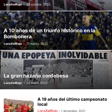
LocoXelRojo
-
28 octubre, 2023
A 10 años de un triunfo histórico en la
Bombonera
LocoXelRojo
-
11 marzo, 2022
La gran hazaña cordobesa
LocoXelRojo
-
25 enero, 2022
A 19 años del último campeonato
local
LocoXelRojo
-
1 diciembre, 2021