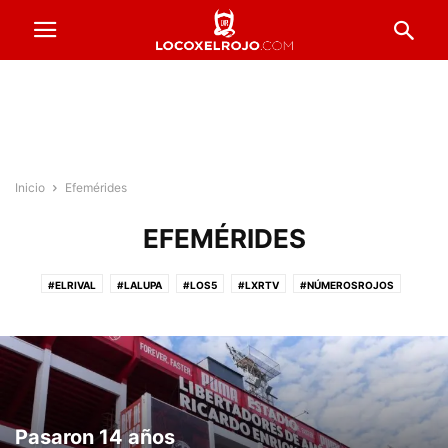
Inicio
Efemérides
EFEMÉRIDES
#ELRIVAL
#LALUPA
#LOS5
#LXRTV
#NÚMEROSROJOS
#PRESTADOSROJOS
#PUNTAJESROJOS
#ROJOSPORELMUNDO
#VENTADEENTRADAS
ACTUALIDAD
COPA ARGENTINA
FORMACIONES
FÚTBOL FEMENINO
FÚTBOL PROFESIONAL
INFERIORES
INSTITUCIONALES
LA PREVIA
RESERVA
Pasaron 14 años